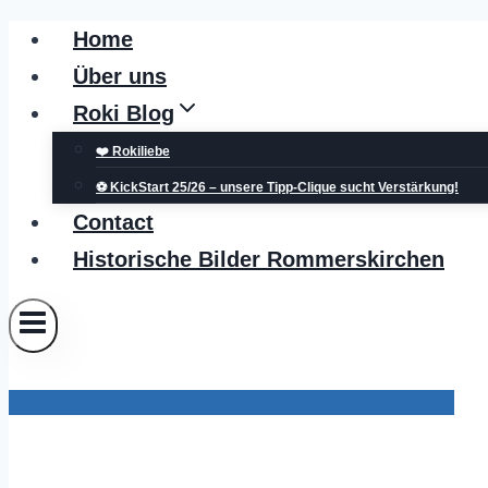
Zum
Home
Inhalt
Über uns
springen
Roki Blog
❤️ Rokiliebe
⚽ KickStart 25/26 – unsere Tipp-Clique sucht Verstärkung!
Contact
Historische Bilder Rommerskirchen
Infos der Kreispolizeibehörde Rhein-Kreis Neuss