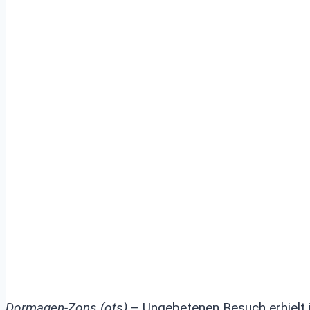
POL-NE: Wirt erhi
Besuch – Polizei h
Ermittlungen au
Dormagen-Zons (ots)
– Ungebetenen Besuch erhielt 