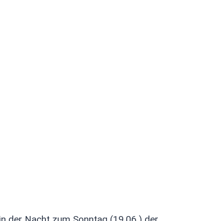
elt ungebetenen
at die
fgenommen
in der Nacht zum Sonntag (19.06.) der