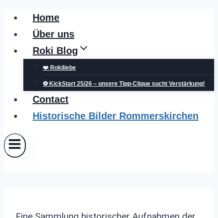
Zum
Home
Inhalt
Über uns
springen
Roki Blog
❤️ Rokiliebe
⚽ KickStart 25/26 – unsere Tipp-Clique sucht Verstärkung!
Contact
Historische Bilder Rommerskirchen
Eine Sammlung historischer Aufnahmen der