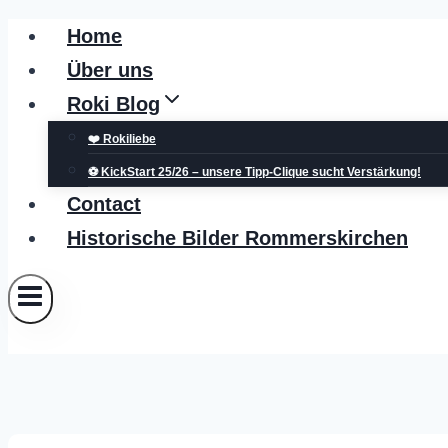
Zum
Home
Inhalt
Über uns
springen
Roki Blog
❤️ Rokiliebe
⚽ KickStart 25/26 – unsere Tipp-Clique sucht Verstärkung!
Contact
Historische Bilder Rommerskirchen