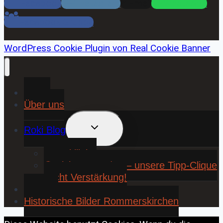
Facebook
Instagram
Email
WhatsApp
Facebook Gruppe
WordPress Cookie Plugin von Real Cookie Banner
Home
Über uns
UNTERMENÜ
Roki Blog
UMSCHALTEN
❤️ Rokiliebe
⚽ KickStart 25/26 – unsere Tipp-Clique
sucht Verstärkung!
Contact
Historische Bilder Rommerskirchen