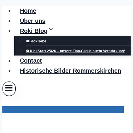
Zum
Home
Inhalt
Über uns
springen
Roki Blog
❤️ Rokiliebe
⚽ KickStart 25/26 – unsere Tipp-Clique sucht Verstärkung!
Contact
Historische Bilder Rommerskirchen
Infos der Kreispolizeibehörde Rhein-Kreis Neuss
POL-NE: Seniorin bei