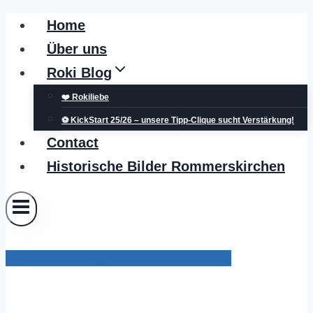
Zum
Home
Inhalt
Über uns
springen
Roki Blog
❤️ Rokiliebe
⚽ KickStart 25/26 – unsere Tipp-Clique sucht Verstärkung!
Contact
Historische Bilder Rommerskirchen
Pressemitteilungen Rhein-Kreis Neuss
Europa-Veranstaltung: