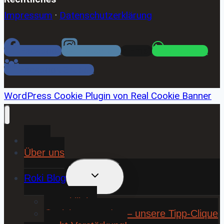
Impressum
·
Datenschutzerklärung
Facebook
Instagram
Email
WhatsApp
Facebook Gruppe
WordPress Cookie Plugin von Real Cookie Banner
Home
Über uns
UNTERMENÜ
Roki Blog
UMSCHALTEN
❤️ Rokiliebe
⚽ KickStart 25/26 – unsere Tipp-Clique