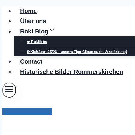
Zum
Home
Inhalt
Über uns
springen
Roki Blog
❤️ Rokiliebe
⚽ KickStart 25/26 – unsere Tipp-Clique sucht Verstärkung!
Contact
Historische Bilder Rommerskirchen
Blaulicht Dormagen