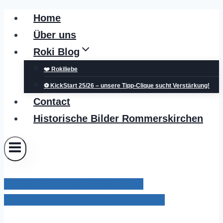
Zum
Home
Inhalt
Über uns
springen
Roki Blog
❤️ Rokiliebe
⚽ KickStart 25/26 – unsere Tipp-Clique sucht Verstärkung!
Contact
Historische Bilder Rommerskirchen
Pressemitteilungen Grevenbroich
Pressemitteilungen Rhein-Kreis Neuss