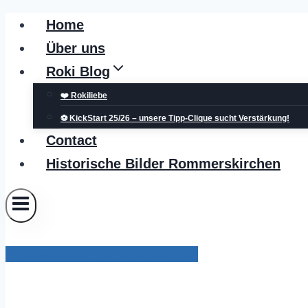
Zum
Home
Inhalt
Über uns
springen
Roki Blog
❤️ Rokiliebe
⚽ KickStart 25/26 – unsere Tipp-Clique sucht Verstärkung!
Contact
Historische Bilder Rommerskirchen
Pressemitteilungen Grevenbroich