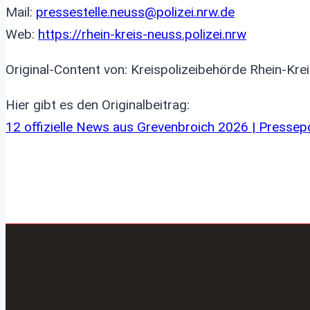
Mail:
pressestelle.neuss@polizei.nrw.de
Web:
https://rhein-kreis-neuss.polizei.nrw
Original-Content von: Kreispolizeibehörde Rhein-Kre
Hier gibt es den Originalbeitrag:
12 offizielle News aus Grevenbroich 2026 | Pressep