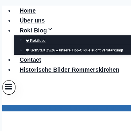
Zum
Home
Inhalt
Über uns
springen
Roki Blog
❤️ Rokiliebe
⚽ KickStart 25/26 – unsere Tipp-Clique sucht Verstärkung!
Contact
Historische Bilder Rommerskirchen
Kreispolizeibehörde Rhein-Kreis Neuss Grevenbroic