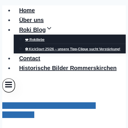
Zum
Home
Inhalt
Über uns
springen
Roki Blog
❤️ Rokiliebe
⚽ KickStart 25/26 – unsere Tipp-Clique sucht Verstärkung!
Contact
Historische Bilder Rommerskirchen
Kreispolizeibehörde Rhein-Kreis Neuss
Grevenbroich