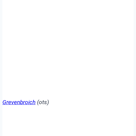
POL-NE: Polizei beim
Tag der offenen Tür am
Rheinlandklinikum in
Grevenbroich
Grevenbroich
(ots)