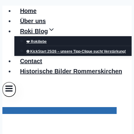
Zum
Home
Inhalt
Über uns
springen
Roki Blog
❤️ Rokiliebe
⚽ KickStart 25/26 – unsere Tipp-Clique sucht Verstärkung!
Contact
Historische Bilder Rommerskirchen
Bekanntmachungen des Rhein-Kreises Neuss
Öffentliche