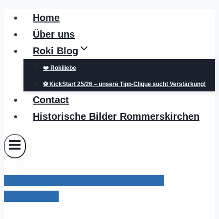
Zum
Home
Inhalt
Über uns
springen
Roki Blog
❤️ Rokiliebe
⚽ KickStart 25/26 – unsere Tipp-Clique sucht Verstärkung!
Contact
Historische Bilder Rommerskirchen
Kreispolizeibehörde Rhein-Kreis Neuss
Grevenbroich