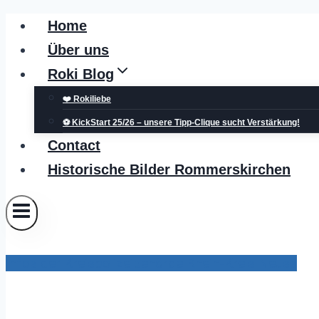
Zum
Home
Inhalt
Über uns
springen
Roki Blog
❤️ Rokiliebe
⚽ KickStart 25/26 – unsere Tipp-Clique sucht Verstärkung!
Contact
Historische Bilder Rommerskirchen
Infos der Kreispolizeibehörde Rhein-Kreis Neuss