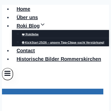
Zum
Home
Inhalt
Über uns
springen
Roki Blog
❤️ Rokiliebe
⚽ KickStart 25/26 – unsere Tipp-Clique sucht Verstärkung!
Contact
Historische Bilder Rommerskirchen
Infos der Kreispolizeibehörde Rhein-Kreis Neuss
POL-NE: Pöbelnder Gast