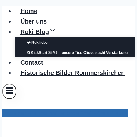
Zum
Home
Inhalt
Über uns
springen
Roki Blog
❤️ Rokiliebe
⚽ KickStart 25/26 – unsere Tipp-Clique sucht Verstärkung!
Contact
Historische Bilder Rommerskirchen
Infos der Kreispolizeibehörde Rhein-Kreis Neuss
POL-NE: Unbekannte