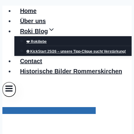
Zum
Home
Inhalt
Über uns
springen
Roki Blog
❤️ Rokiliebe
⚽ KickStart 25/26 – unsere Tipp-Clique sucht Verstärkung!
Contact
Historische Bilder Rommerskirchen
Pressemitteilungen Rommerskirchen
Bürgermeister