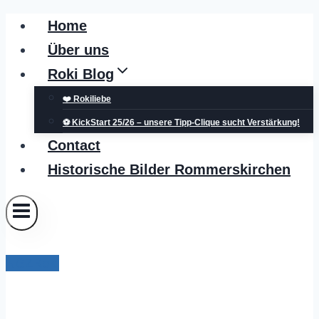
Zum
Home
Inhalt
Über uns
springen
Roki Blog
❤️ Rokiliebe
⚽ KickStart 25/26 – unsere Tipp-Clique sucht Verstärkung!
Contact
Historische Bilder Rommerskirchen
NGZRoki
Verwaltung in