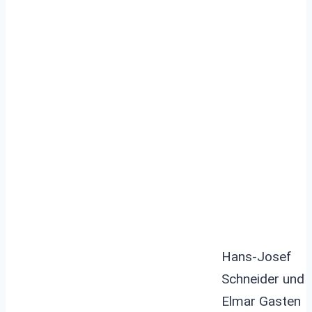
Rommerskirchen:
Personalumbau im
Rathaus steht bevor
Hans-Josef
Schneider und
Elmar Gasten