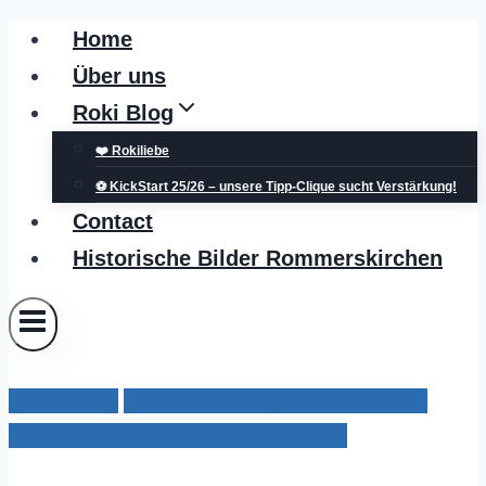
Zum
Home
Inhalt
Über uns
springen
Roki Blog
❤️ Rokiliebe
⚽ KickStart 25/26 – unsere Tipp-Clique sucht Verstärkung!
Contact
Historische Bilder Rommerskirchen
Coronavirus
Pressemitteilungen Grevenbroich
Pressemitteilungen Rommerskirchen