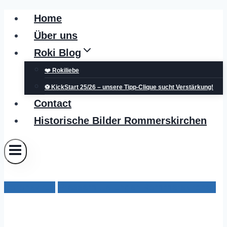
Zum
Home
Inhalt
Über uns
springen
Roki Blog
❤️ Rokiliebe
⚽ KickStart 25/26 – unsere Tipp-Clique sucht Verstärkung!
Contact
Historische Bilder Rommerskirchen
Coronavirus
Pressemitteilungen Rommerskirchen
Besuch im Bürgerbüro