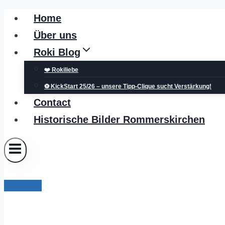
Zum
Home
Inhalt
Über uns
springen
Roki Blog
❤️ Rokiliebe
⚽ KickStart 25/26 – unsere Tipp-Clique sucht Verstärkung!
Contact
Historische Bilder Rommerskirchen
NGZRoki