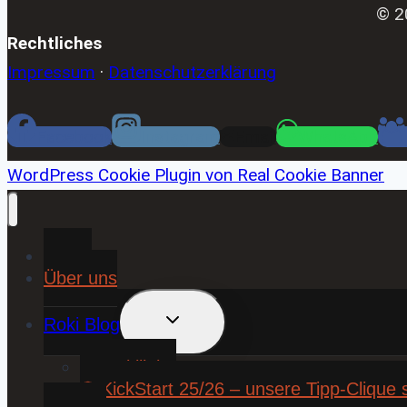
© 2
Rechtliches
Impressum
·
Datenschutzerklärung
Facebook
Instagram
Email
WhatsApp
WordPress Cookie Plugin von Real Cookie Banner
Home
Über uns
UNTERMENÜ
Roki Blog
UMSCHALTEN
❤️ Rokiliebe
⚽ KickStart 25/26 – unsere Tipp-Clique 