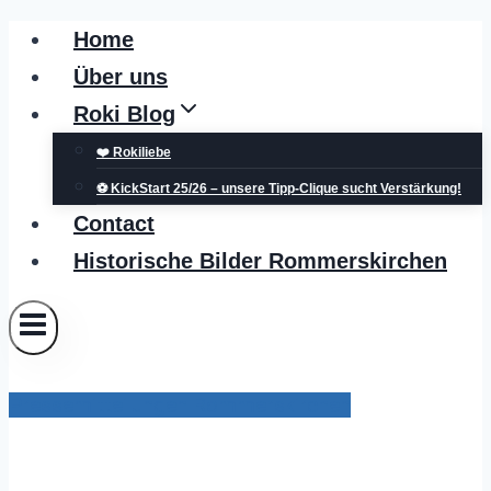
Zum
Home
Inhalt
Über uns
springen
Roki Blog
❤️ Rokiliebe
⚽ KickStart 25/26 – unsere Tipp-Clique sucht Verstärkung!
Contact
Historische Bilder Rommerskirchen
Pressemitteilungen Rommerskirchen
Bezirkskonferenzen in