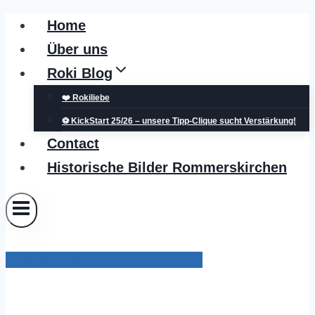
Zum
Home
Inhalt
Über uns
springen
Roki Blog
❤️ Rokiliebe
⚽ KickStart 25/26 – unsere Tipp-Clique sucht Verstärkung!
Contact
Historische Bilder Rommerskirchen
Pressemitteilungen Grevenbroich
„Corona-Notbremse“