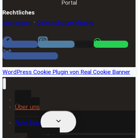
Portal
Rechtliches
Impressum
·
Datenschutzerklärung
Facebook
Instagram
Email
WhatsApp
Facebook Gruppe
WordPress Cookie Plugin von Real Cookie Banner
Home
Über uns
UNTERMENÜ
Roki Blog
UMSCHALTEN
❤️ Rokiliebe