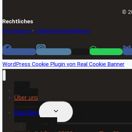
© 2
Rechtliches
Impressum
·
Datenschutzerklärung
Facebook
Instagram
Email
WhatsApp
WordPress Cookie Plugin von Real Cookie Banner
Home
Über uns
UNTERMENÜ
Roki Blog
UMSCHALTEN
❤️ Rokiliebe