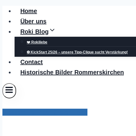
Zum
Home
Inhalt
Über uns
springen
Roki Blog
❤️ Rokiliebe
⚽ KickStart 25/26 – unsere Tipp-Clique sucht Verstärkung!
Contact
Historische Bilder Rommerskirchen
Pressemitteilungen Grevenbroich