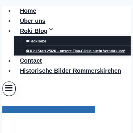
Zum
Home
Inhalt
Über uns
springen
Roki Blog
❤️ Rokiliebe
⚽ KickStart 25/26 – unsere Tipp-Clique sucht Verstärkung!
Contact
Historische Bilder Rommerskirchen
Pressemitteilungen Rommerskirchen
Erftverband reinigt die