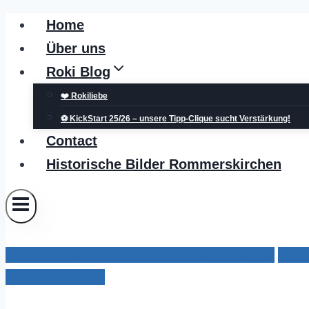
Zum
Home
Inhalt
Über uns
springen
Roki Blog
❤️ Rokiliebe
⚽ KickStart 25/26 – unsere Tipp-Clique sucht Verstärkung!
Contact
Historische Bilder Rommerskirchen
Adventskalender - lebendiger Adventskalender
Adven
Rommerskirchen