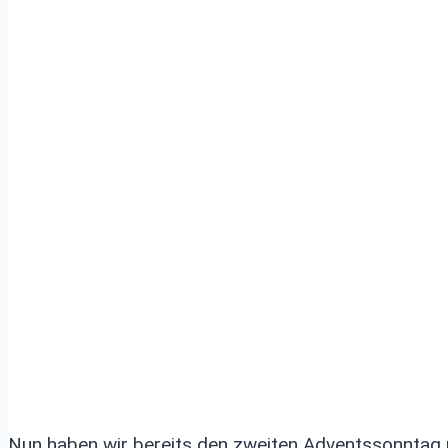
Einen schönen zw
Rommerskirchen
Nun haben wir bereits den zweiten Adventssonntag 