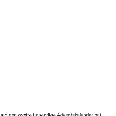
eiten Advent
und der zweite Lebendige Adventskalender hat