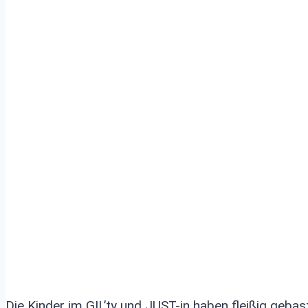
Der zweite Lebend
Adventskalender: 
´ty in Nettesheim 
22:00 Uhr
Die Kinder im GIL’ty und JUST-in haben fleißig gebas