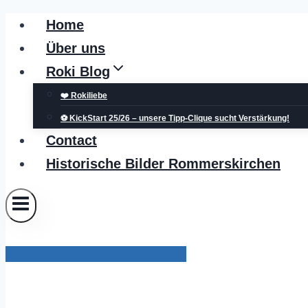
Zum
Home
Inhalt
Über uns
springen
Roki Blog
❤️ Rokiliebe
⚽ KickStart 25/26 – unsere Tipp-Clique sucht Verstärkung!
Contact
Historische Bilder Rommerskirchen
Adventskalender FensterTrailer