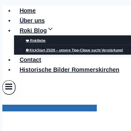
Zum
Home
Inhalt
Über uns
springen
Roki Blog
❤️ Rokiliebe
⚽ KickStart 25/26 – unsere Tipp-Clique sucht Verstärkung!
Contact
Historische Bilder Rommerskirchen
Pressemitteilungen Rhein-Kreis Neuss