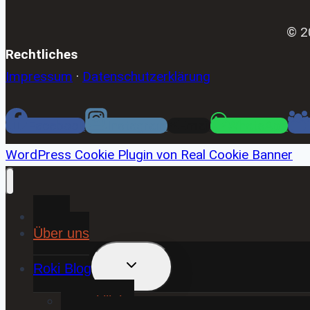
© 2
Rechtliches
Impressum
·
Datenschutzerklärung
Facebook
Instagram
Email
WhatsApp
WordPress Cookie Plugin von Real Cookie Banner
Home
Über uns
UNTERMENÜ
Roki Blog
UMSCHALTEN
❤️ Rokiliebe