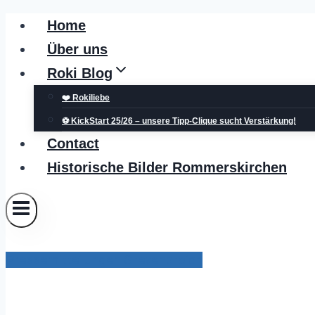
Zum
Home
Inhalt
Über uns
springen
Roki Blog
❤️ Rokiliebe
⚽ KickStart 25/26 – unsere Tipp-Clique sucht Verstärkung!
Contact
Historische Bilder Rommerskirchen
Pressemitteilungen Grevenbroich