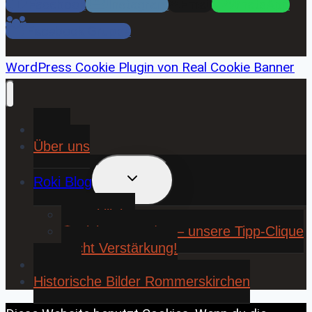
Facebook
Instagram
Email
WhatsApp
Facebook Gruppe
WordPress Cookie Plugin von Real Cookie Banner
Home
Über uns
UNTERMENÜ
Roki Blog
UMSCHALTEN
❤️ Rokiliebe
⚽ KickStart 25/26 – unsere Tipp-Clique
sucht Verstärkung!
Contact
Historische Bilder Rommerskirchen