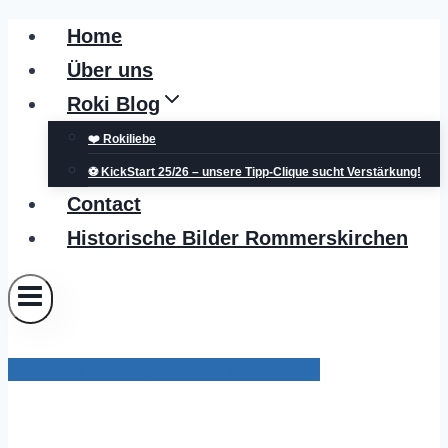
Zum
Home
Inhalt
Über uns
springen
Roki Blog
❤️ Rokiliebe
⚽ KickStart 25/26 – unsere Tipp-Clique sucht Verstärkung!
Contact
Historische Bilder Rommerskirchen
Pressemitteilungen Rommerskirchen
Stadtradeln 2022: