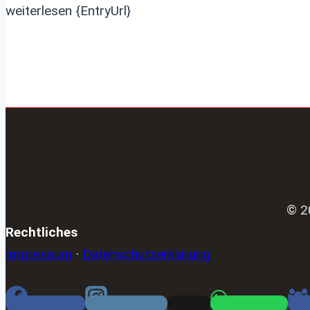
weiterlesen {EntryUrl}
© 2
Rechtliches
Impressum
·
Datenschutzerklärung
Facebook
Instagram
Email
WhatsApp