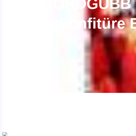
SYLT JORDGUBB
Erdbeerkonfitüre 