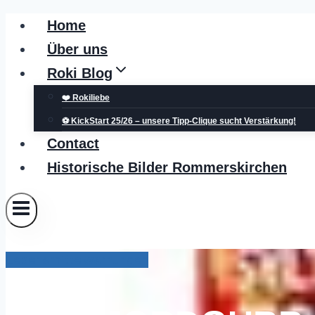
Zum
Home
Inhalt
Über uns
springen
Roki Blog
❤️ Rokiliebe
⚽ KickStart 25/26 – unsere Tipp-Clique sucht Verstärkung!
Contact
Historische Bilder Rommerskirchen
Lebensmittelwarnungen