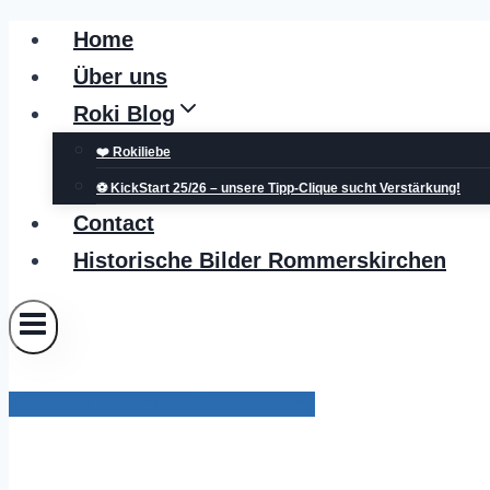
Zum
Home
Inhalt
Über uns
springen
Roki Blog
❤️ Rokiliebe
⚽ KickStart 25/26 – unsere Tipp-Clique sucht Verstärkung!
Contact
Historische Bilder Rommerskirchen
Pressemitteilungen Grevenbroich