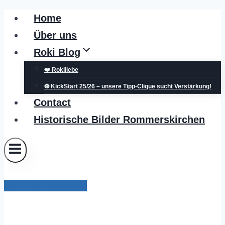
Zum
Home
Inhalt
Über uns
springen
Roki Blog
❤️ Rokiliebe
⚽ KickStart 25/26 – unsere Tipp-Clique sucht Verstärkung!
Contact
Historische Bilder Rommerskirchen
Blaulicht Dormagen
POL-NE: Diebstahl eines