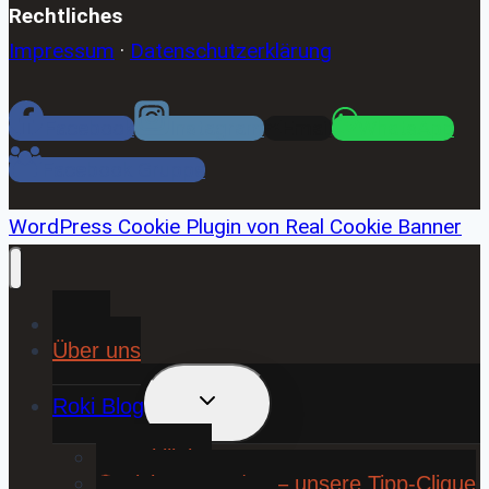
Rechtliches
Impressum
·
Datenschutzerklärung
Facebook
Instagram
Email
WhatsApp
Facebook Gruppe
WordPress Cookie Plugin von Real Cookie Banner
Home
Über uns
UNTERMENÜ
Roki Blog
UMSCHALTEN
❤️ Rokiliebe
⚽ KickStart 25/26 – unsere Tipp-Clique