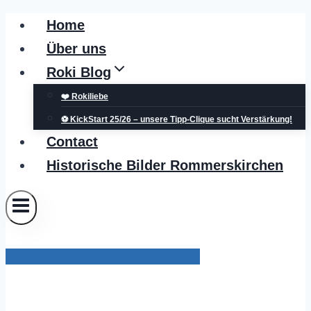
Zum
Home
Inhalt
Über uns
springen
Roki Blog
❤️ Rokiliebe
⚽ KickStart 25/26 – unsere Tipp-Clique sucht Verstärkung!
Contact
Historische Bilder Rommerskirchen
Pressemitteilungen Grevenbroich
Städtisches Bürgerportal