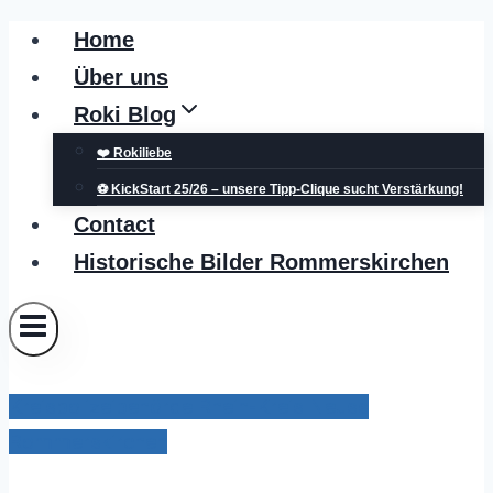
Zum
Home
Inhalt
Über uns
springen
Roki Blog
❤️ Rokiliebe
⚽ KickStart 25/26 – unsere Tipp-Clique sucht Verstärkung!
Contact
Historische Bilder Rommerskirchen
Kreispolizeibehörde Rhein-Kreis Neuss
Rommerskirchen