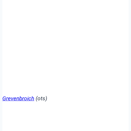
POL-NE: Pkw flüchtet
nach Zusammenstoß mit
11-Jährigem
Grevenbroich
(ots)