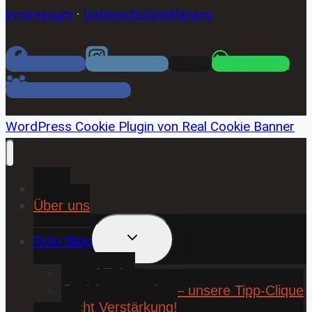
Impressum
·
Datenschutzerklärung
Facebook
Instagram
Email
WhatsApp
Facebook Gruppe
WordPress Cookie Plugin von Real Cookie Banner
Home
Über uns
UNTERMENÜ
Roki Blog
UMSCHALTEN
❤️ Rokiliebe
⚽ KickStart 25/26 – unsere Tipp-Clique
sucht Verstärkung!