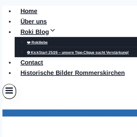
Zum
Home
Inhalt
Über uns
springen
Roki Blog
❤️ Rokiliebe
⚽ KickStart 25/26 – unsere Tipp-Clique sucht Verstärkung!
Contact
Historische Bilder Rommerskirchen
Kreispolizeibehörde Rhein-Kreis Neuss Grevenbroic