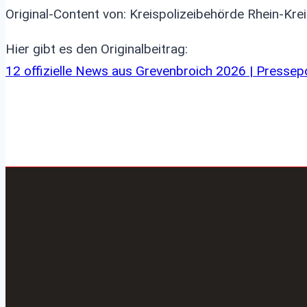
Original-Content von: Kreispolizeibehörde Rhein-Kre
Hier gibt es den Originalbeitrag:
12 offizielle News aus Grevenbroich 2026 | Pressep