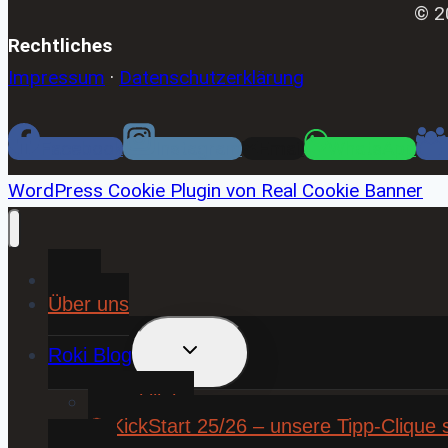
© 2
Rechtliches
Impressum
·
Datenschutzerklärung
Facebook
Instagram
Email
WhatsApp
WordPress Cookie Plugin von Real Cookie Banner
Home
Über uns
UNTERMENÜ
Roki Blog
UMSCHALTEN
❤️ Rokiliebe
⚽ KickStart 25/26 – unsere Tipp-Clique 