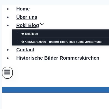
Zum
Home
Inhalt
Über uns
springen
Roki Blog
❤️ Rokiliebe
⚽ KickStart 25/26 – unsere Tipp-Clique sucht Verstärkung!
Contact
Historische Bilder Rommerskirchen
Kreispolizeibehörde Rhein-Kreis Neuss Grevenbroic