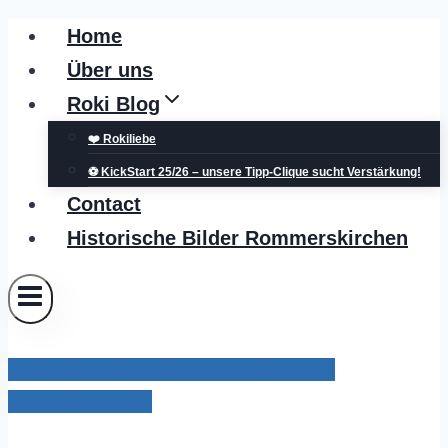
Zum
Home
Inhalt
Über uns
springen
Roki Blog
❤️ Rokiliebe
⚽ KickStart 25/26 – unsere Tipp-Clique sucht Verstärkung!
Contact
Historische Bilder Rommerskirchen
Kreispolizeibehörde Rhein-Kreis Neuss
Rommerskirchen