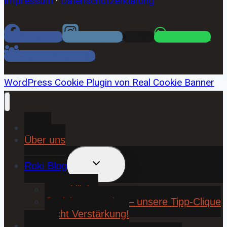
Impressum
·
Datenschutzerklärung
Facebook
Instagram
Email
WhatsApp
Facebook Gruppe
WordPress Cookie Plugin von Real Cookie Banner
Home
Über uns
UNTERMENÜ
Roki Blog
UMSCHALTEN
❤️ Rokiliebe
⚽ KickStart 25/26 – unsere Tipp-Clique
sucht Verstärkung!
Contact