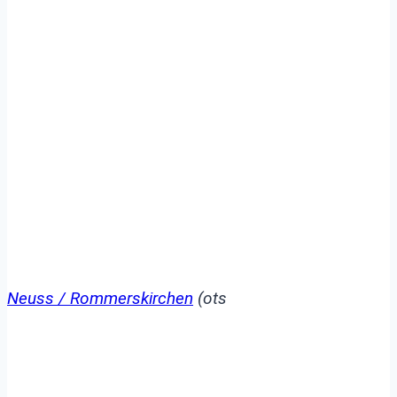
POL-NE: Verletzte bei
Bränden in Neuss und
Rommerskirchen
Neuss / Rommerskirchen
(ots