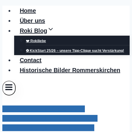
Zum
Home
Inhalt
Über uns
springen
Roki Blog
❤️ Rokiliebe
⚽ KickStart 25/26 – unsere Tipp-Clique sucht Verstärkung!
Contact
Historische Bilder Rommerskirchen
Pressemitteilungen Grevenbroich
Pressemitteilungen Rhein-Kreis Neuss
Pressemitteilungen Rommerskirchen