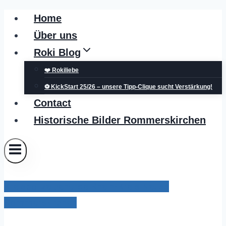
Zum
Home
Inhalt
Über uns
springen
Roki Blog
❤️ Rokiliebe
⚽ KickStart 25/26 – unsere Tipp-Clique sucht Verstärkung!
Contact
Historische Bilder Rommerskirchen
Kreispolizeibehörde Rhein-Kreis Neuss
Rommerskirchen