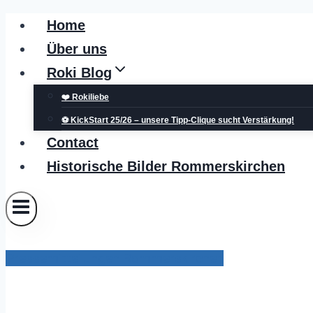
Zum
Home
Inhalt
Über uns
springen
Roki Blog
❤️ Rokiliebe
⚽ KickStart 25/26 – unsere Tipp-Clique sucht Verstärkung!
Contact
Historische Bilder Rommerskirchen
Pressemitteilungen Rommerskirchen