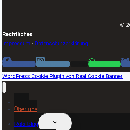
© 2
Rechtliches
Impressum
·
Datenschutzerklärung
Facebook
Instagram
Email
WhatsApp
WordPress Cookie Plugin von Real Cookie Banner
Home
Über uns
UNTERMENÜ
Roki Blog
UMSCHALTEN