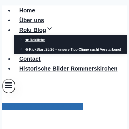
Zum
Home
Inhalt
Über uns
springen
Roki Blog
❤️ Rokiliebe
⚽ KickStart 25/26 – unsere Tipp-Clique sucht Verstärkung!
Contact
Historische Bilder Rommerskirchen
Pressemitteilungen Grevenbroich
Blutspende im