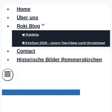
Zum
Home
Inhalt
Über uns
springen
Roki Blog
❤️ Rokiliebe
⚽ KickStart 25/26 – unsere Tipp-Clique sucht Verstärkung!
Contact
Historische Bilder Rommerskirchen
Pressemitteilungen Rommerskirchen
„Unser Dorf hat Zukunft“