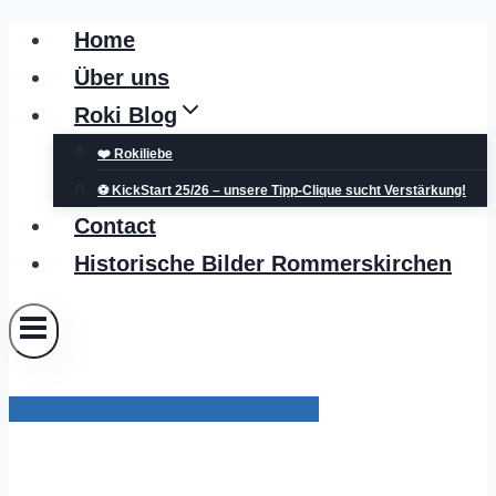
Zum
Home
Inhalt
Über uns
springen
Roki Blog
❤️ Rokiliebe
⚽ KickStart 25/26 – unsere Tipp-Clique sucht Verstärkung!
Contact
Historische Bilder Rommerskirchen
Pressemitteilungen Grevenbroich
Neuer Vertrag sichert