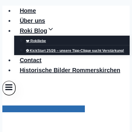
Zum
Home
Inhalt
Über uns
springen
Roki Blog
❤️ Rokiliebe
⚽ KickStart 25/26 – unsere Tipp-Clique sucht Verstärkung!
Contact
Historische Bilder Rommerskirchen
Pressemitteilungen Grevenbroich
Stadt Grevenbroich