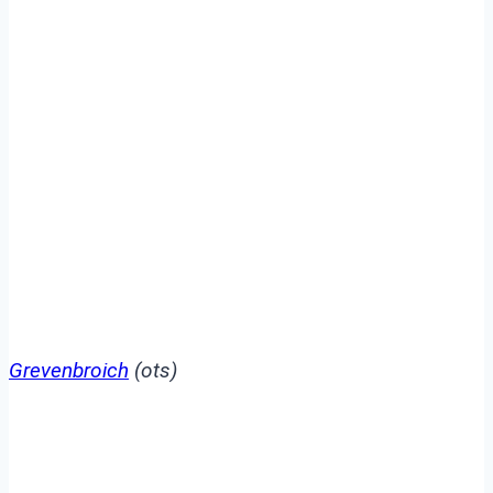
POL-NE: Polizei ermittelt
nach
Auseinandersetzung in
Grevenbroicher
Innenstadt
Grevenbroich
(ots)