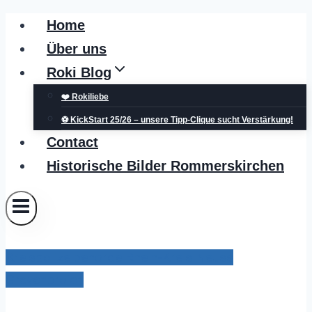
Zum
Home
Inhalt
Über uns
springen
Roki Blog
❤️ Rokiliebe
⚽ KickStart 25/26 – unsere Tipp-Clique sucht Verstärkung!
Contact
Historische Bilder Rommerskirchen
Kreispolizeibehörde Rhein-Kreis Neuss
Grevenbroich