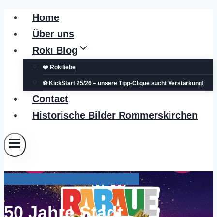
Zum
Home
Inhalt
Über uns
springen
Roki Blog
❤️ Rokiliebe
⚽ KickStart 25/26 – unsere Tipp-Clique sucht Verstärkung!
Contact
Historische Bilder Rommerskirchen
Pressemitteilungen Grevenbroich
50 Jahre Stadt