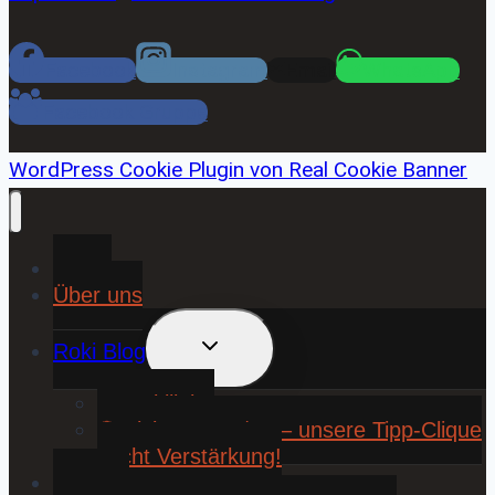
Facebook
Instagram
Email
WhatsApp
Facebook Gruppe
WordPress Cookie Plugin von Real Cookie Banner
Home
Über uns
UNTERMENÜ
Roki Blog
UMSCHALTEN
❤️ Rokiliebe
⚽ KickStart 25/26 – unsere Tipp-Clique
sucht Verstärkung!
Contact