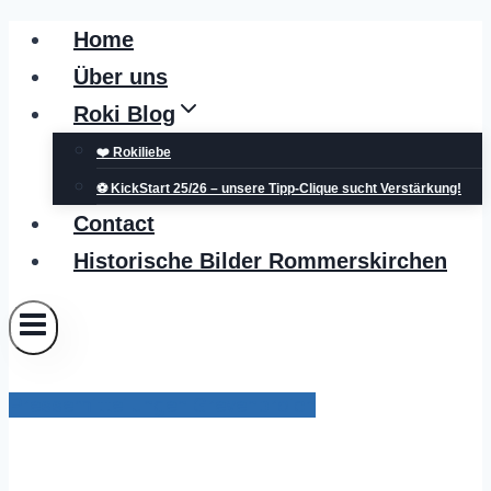
Zum
Home
Inhalt
Über uns
springen
Roki Blog
❤️ Rokiliebe
⚽ KickStart 25/26 – unsere Tipp-Clique sucht Verstärkung!
Contact
Historische Bilder Rommerskirchen
Pressemitteilungen Grevenbroich
Neue Halle für