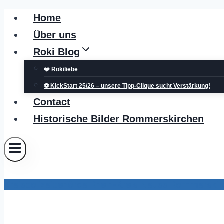
Zum
Home
Inhalt
Über uns
springen
Roki Blog
❤️ Rokiliebe
⚽ KickStart 25/26 – unsere Tipp-Clique sucht Verstärkung!
Contact
Historische Bilder Rommerskirchen
Kreispolizeibehörde Rhein-Kreis Neuss Rommerskir