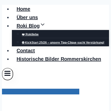
Zum
Home
Inhalt
Über uns
springen
Roki Blog
❤️ Rokiliebe
⚽ KickStart 25/26 – unsere Tipp-Clique sucht Verstärkung!
Contact
Historische Bilder Rommerskirchen
Pressemitteilungen Rommerskirchen
Wirtschaftsförderung