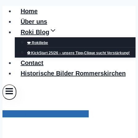
Zum
Home
Inhalt
Über uns
springen
Roki Blog
❤️ Rokiliebe
⚽ KickStart 25/26 – unsere Tipp-Clique sucht Verstärkung!
Contact
Historische Bilder Rommerskirchen
Pressemitteilungen Grevenbroich
Anmeldungen zu den